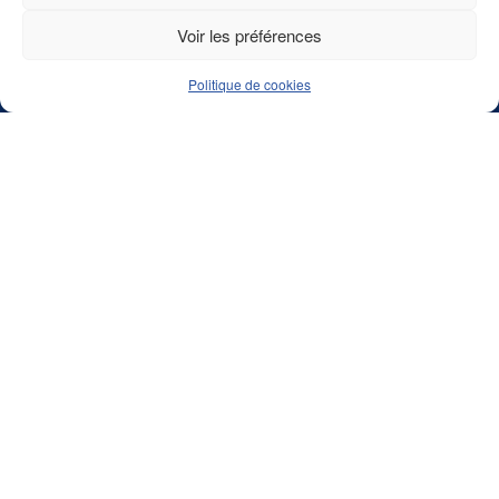
Voir les préférences
Politique de cookies
L’Association de la Transformation Laitière Française (ATLA)
constitue une plateforme d’expertise et de dialogue au service
des acteurs de la transformation laitière
Adresse
42 Rue de Châteaudun, 75009 Paris, France