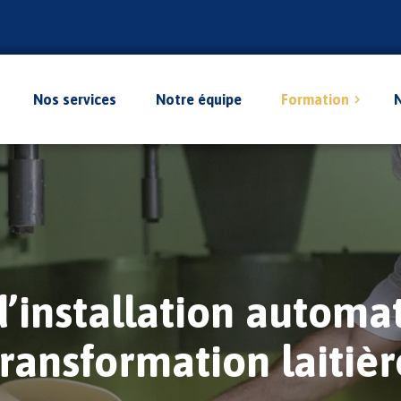
Nos services
Notre équipe
Formation
Toutes les certifications
CQP conducteur de ligne d
transformation laitière
CQP Conducteur de mach
la transformation laitière
CQP Pilote d’installation
automatisée dans la trans
’installation automat
laitière
CQP Chauffeur laitier
transformation laitièr
CQP Encadrant opérationnel
Titre à finalité professionne
Fromager