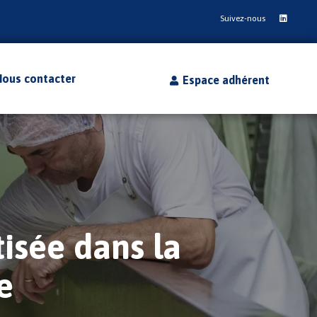
Suivez-nous
Nous contacter
Espace adhérent
ans la
ine dans
formation
isée dans la
e
 laitier
lle